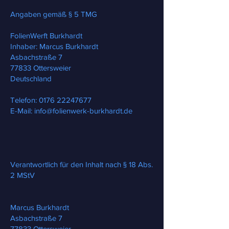
Angaben gemäß § 5 TMG
FolienWerft Burkhardt
Inhaber: Marcus Burkhardt
Asbachstraße 7
77833 Ottersweier
Deutschland
Telefon:
0176 22247677
E-Mail:
info@folienwerk-burkhardt.de
Verantwortlich für den Inhalt nach § 18 Abs.
2 MStV
Marcus Burkhardt
Asbachstraße 7
77833 Ottersweier