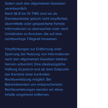
Seiten nach den allgemeinen Gesetzen
verantwortlich.
Nach §§ 8 bis 10 TMG sind wir als
Diensteanbieter jedoch nicht verpflichtet,
übermittelte oder gespeicherte fremde
Informationen zu überwachen oder nach
Umständen zu forschen, die auf eine
rechtswidrige Tätigkeit hinweisen.
Verpflichtungen zur Entfernung oder
Sperrung der Nutzung von Informationen
nach den allgemeinen Gesetzen bleiben
hiervon unberührt. Eine diesbezügliche
Haftung ist jedoch erst ab dem Zeitpunkt
der Kenntnis einer konkreten
Rechtsverletzung möglich. Bei
Bekanntwerden von entsprechenden
Rechtsverletzungen werden wir diese
Inhalte umgehend entfernen.