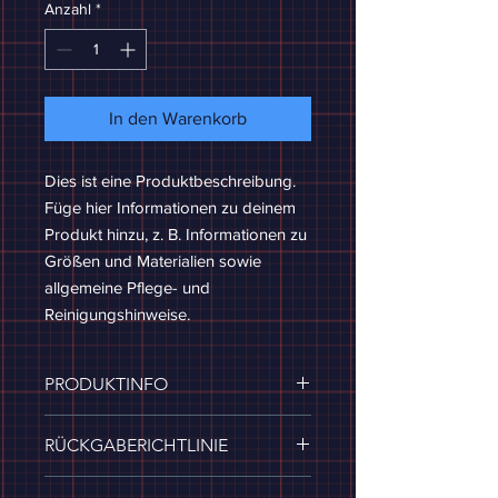
Anzahl
*
In den Warenkorb
Dies ist eine Produktbeschreibung. 
Füge hier Informationen zu deinem 
Produkt hinzu, z. B. Informationen zu 
Größen und Materialien sowie 
allgemeine Pflege- und 
Reinigungshinweise.
PRODUKTINFO
Das ist ein Produktdetail. Füge hier
RÜCKGABERICHTLINIE
Informationen zu deinem Produkt
hinzu, z. B. Informationen zu Größen
Das ist eine Rückgaberichtlinie.
und Materialien sowie allgemeine